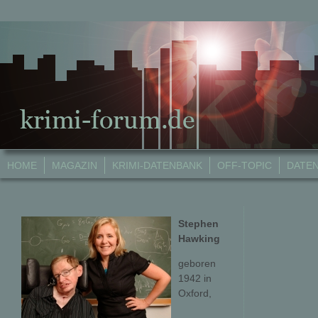
HOME
MAGAZIN
KRIMI-DATENBANK
OFF-TOPIC
DATE
Stephen
Hawking
geboren
1942 in
Oxford,