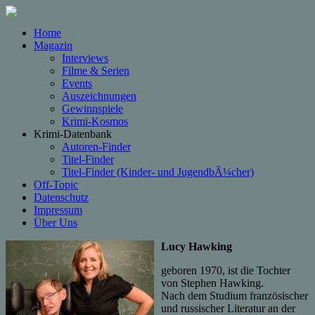
Home
Magazin
Interviews
Filme & Serien
Events
Auszeichnungen
Gewinnspiele
Krimi-Kosmos
Krimi-Datenbank
Autoren-Finder
Titel-Finder
Titel-Finder (Kinder- und JugendbÃ¼cher)
Off-Topic
Datenschutz
Impressum
Über Uns
Lucy Hawking
geboren 1970, ist die Tochter
von Stephen Hawking.
Nach dem Studium französischer
und russischer Literatur an der