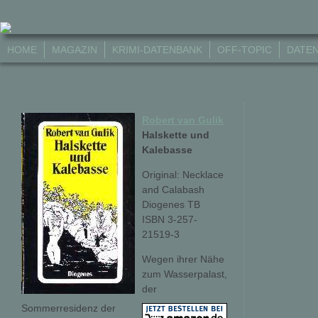
HOME
MAGAZIN
KRIMI-DATENBANK
OFF-TOPIC
DATE
Robert van Gulik
Halskette und
Kalebasse
Original: Necklace
and Calabash
Diogenes TB
ISBN 3-257-
21519-3
Wegen ihrer Nähe
zum Wasserpalast,
der
Sommerresidenz der