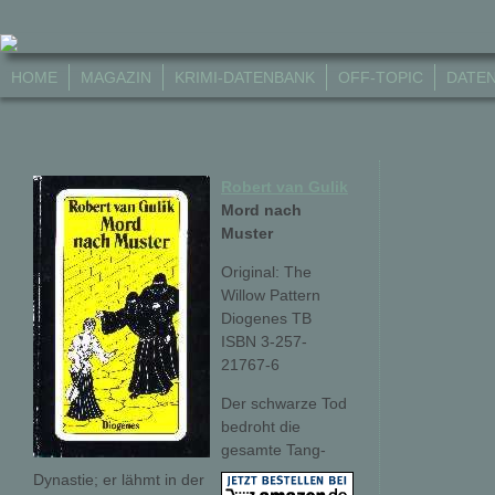
HOME
MAGAZIN
KRIMI-DATENBANK
OFF-TOPIC
DATE
Robert van Gulik
Mord nach
Muster
Original: The
Willow Pattern
Diogenes TB
ISBN 3-257-
21767-6
Der schwarze Tod
bedroht die
gesamte Tang-
Dynastie; er lähmt in der