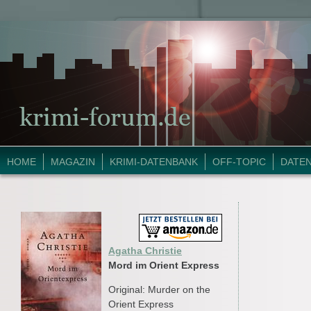
HOME
MAGAZIN
KRIMI-DATENBANK
OFF-TOPIC
DATE
Agatha Christie
Mord im Orient Express
Original: Murder on the
Orient Express