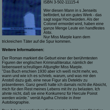
ISBN 3-502-11115-4
Wer diesen Mann in s Jenseits
befördert, tut ein gutes Werk - das
sagt sogar Hochwürden. Als der
Colonel ermordet wird, haben eine
ganze Menge Leute ein handfestes
Alibi.
Nur Miss Marple kann dem
trickreichen Täter auf die Spur kommen.
Weitere Informationen:
Der Roman markiert die Geburt einer der berühmtesten
Figuren der englischen Kriminalliteratur, nämlich der
liebenswert schrulligen Altjungfer Miss Marple.
"Das Buch erschien 1930 aber ich weiß nicht mehr, wo,
wann und wie ich es schrieb, warum, und was mir den
Ansto0 dazu gab, eine neue Figur als Detektiv zu
präsentieren. Ganz gewiß hatte ich damals nicht die Absicht,
mich für den Rest meines Lebens mit ihr zu belasten. Ich
ahnte nicht, daß sie eine Konkurrenz für Hercule Poirot
werden würde." verrät Agatha Christie in ihrer
Autobiographie.