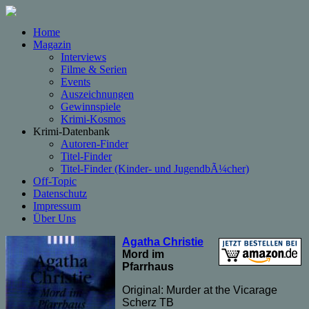
Home
Magazin
Interviews
Filme & Serien
Events
Auszeichnungen
Gewinnspiele
Krimi-Kosmos
Krimi-Datenbank
Autoren-Finder
Titel-Finder
Titel-Finder (Kinder- und JugendbÃ¼cher)
Off-Topic
Datenschutz
Impressum
Über Uns
Agatha Christie
Mord im
Pfarrhaus
Original: Murder at the Vicarage
Scherz TB