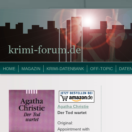
HOME
MAGAZIN
KRIMI-DATENBANK
OFF-TOPIC
DATE
Agatha Christie
Der Tod wartet
Original:
Appointment with