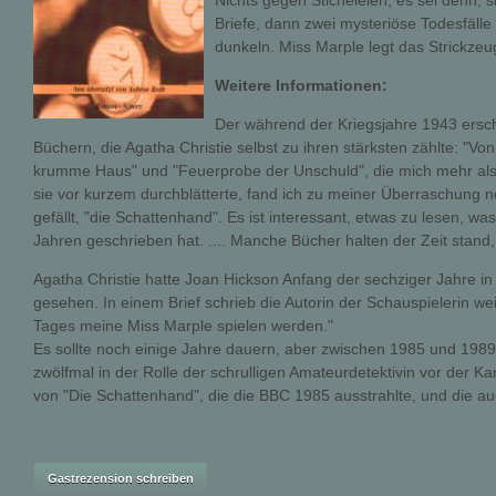
Nichts gegen Sticheleien, es sei denn, 
Briefe, dann zwei mysteriöse Todesfälle 
dunkeln. Miss Marple legt das Strickzeug
Weitere Informationen:
Der während der Kriegsjahre 1943 ers
Büchern, die Agatha Christie selbst zu ihren stärksten zählte: "
krumme Haus" und "Feuerprobe der Unschuld", die mich mehr als a
sie vor kurzem durchblätterte, fand ich zu meiner Überraschung no
gefällt, "die Schattenhand". Es ist interessant, etwas zu lesen, 
Jahren geschrieben hat. .... Manche Bücher halten der Zeit stand
Agatha Christie hatte Joan Hickson Anfang der sechziger Jahre i
gesehen. In einem Brief schrieb die Autorin der Schauspielerin weit
Tages meine Miss Marple spielen werden."
Es sollte noch einige Jahre dauern, aber zwischen 1985 und 198
zwölfmal in der Rolle der schrulligen Amateurdetektivin vor der K
von "Die Schattenhand", die die BBC 1985 ausstrahlte, und die a