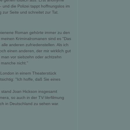
sie gehen tödlich aus. Erst anonyme
- und die Polizei tappt hoffnungslos im
 zur Seite und schreitet zur Tat.
chienene Roman gehörte immer zu den
Von meinen Kriminalromanen sind es "Das
lle anderen zufriedenstellen. Als ich
ch einen anderen, der mir wirklich gut
was man vor siebzehn oder achtzehn
, manche nicht."
n London in einem Theaterstück
sichtig: "Ich hoffe, daß Sie eines
9 stand Joan Hickson insgesamt
amera, so auch in der TV-Verfilmung
uch in Deutschland zu sehen war.