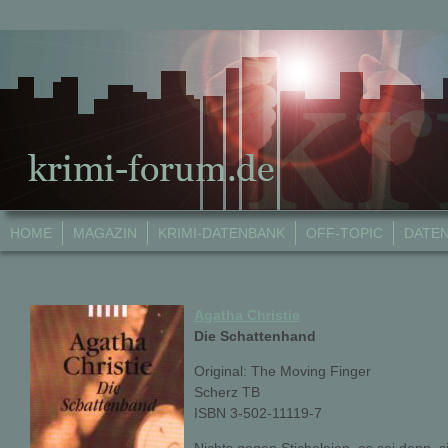
HOME
MAGAZIN
KRIMI-DATENBANK
OFF-TOPIC
DATE
Agatha Christie
Die Schattenhand
Original: The Moving Finger
Scherz TB
ISBN 3-502-11119-7