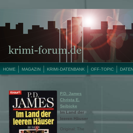
HOME
MAGAZIN
KRIMI-DATENBANK
OFF-TOPIC
DATE
P.D. James
Christa E.
Seibicke
Im Land der
leeren Häuser
Original: The