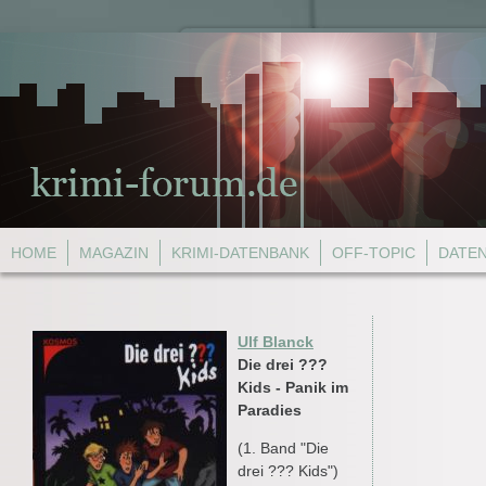
HOME
MAGAZIN
KRIMI-DATENBANK
OFF-TOPIC
DATE
Ulf Blanck
Die drei ???
Kids - Panik im
Paradies
(1. Band "Die
drei ??? Kids")