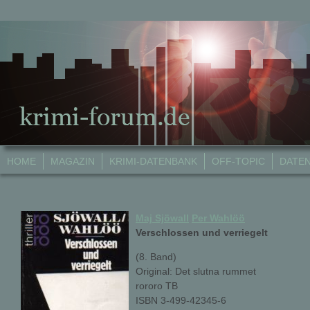
HOME
MAGAZIN
KRIMI-DATENBANK
OFF-TOPIC
DATE
Maj Sjöwall
Per Wahlöö
Verschlossen und verriegelt
(8. Band)
Original: Det slutna rummet
rororo TB
ISBN 3-499-42345-6