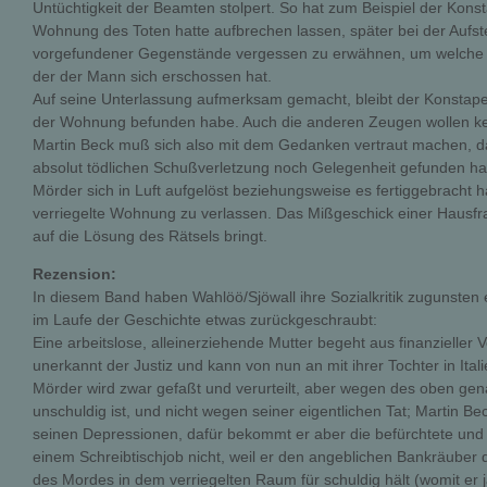
Untüchtigkeit der Beamten stolpert. So hat zum Beispiel der Konsta
Wohnung des Toten hatte aufbrechen lassen, später bei der Aufst
vorgefundener Gegenstände vergessen zu erwähnen, um welche Ar
der der Mann sich erschossen hat.
Auf seine Unterlassung aufmerksam gemacht, bleibt der Konstapel 
der Wohnung befunden habe. Auch die anderen Zeugen wollen ke
Martin Beck muß sich also mit dem Gedanken vertraut machen, d
absolut tödlichen Schußverletzung noch Gelegenheit gefunden hat,
Mörder sich in Luft aufgelöst beziehungsweise es fertiggebracht 
verriegelte Wohnung zu verlassen. Das Mißgeschick einer Hausfrau
auf die Lösung des Rätsels bringt.
Rezension:
In diesem Band haben Wahlöö/Sjöwall ihre Sozialkritik zugunsten 
im Laufe der Geschichte etwas zurückgeschraubt:
Eine arbeitslose, alleinerziehende Mutter begeht aus finanzielle
unerkannt der Justiz und kann von nun an mit ihrer Tochter in Ital
Mörder wird zwar gefaßt und verurteilt, aber wegen des oben gen
unschuldig ist, und nicht wegen seiner eigentlichen Tat; Martin Bec
seinen Depressionen, dafür bekommt er aber die befürchtete und 
einem Schreibtischjob nicht, weil er den angeblichen Bankräuber 
des Mordes in dem verriegelten Raum für schuldig hält (womit er ja