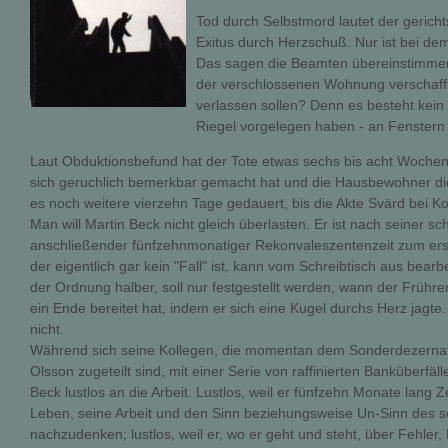
Tod durch Selbstmord lautet der gerich
Exitus durch Herzschuß. Nur ist bei d
Das sagen die Beamten übereinstimmend
der verschlossenen Wohnung verschafft
verlassen sollen? Denn es besteht kein 
Riegel vorgelegen haben - an Fenstern
Laut Obduktionsbefund hat der Tote etwas sechs bis acht Wochen
sich geruchlich bemerkbar gemacht hat und die Hausbewohner die
es noch weitere vierzehn Tage gedauert, bis die Akte Svärd bei K
Man will Martin Beck nicht gleich überlasten. Er ist nach seiner 
anschließender fünfzehnmonatiger Rekonvaleszentenzeit zum erst
der eigentlich gar kein "Fall" ist, kann vom Schreibtisch aus bear
der Ordnung halber, soll nur festgestellt werden, wann der Früh
ein Ende bereitet hat, indem er sich eine Kugel durchs Herz jagte.
nicht.
Während sich seine Kollegen, die momentan dem Sonderdezernat 
Olsson zugeteilt sind, mit einer Serie von raffinierten Banküberfäl
Beck lustlos an die Arbeit. Lustlos, weil er fünfzehn Monate lang Z
Leben, seine Arbeit und den Sinn beziehungsweise Un-Sinn des 
nachzudenken; lustlos, weil er, wo er geht und steht, über Fehler,