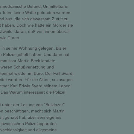
tsmedizinische Befund. Unmittelbarer
em Toten keine Waffe gefunden worden.
 aus, die sich gewaltsam Zutritt zu
 haben. Doch wie hätte ein Mörder sie
Zweifel daran, daß von innen überall
 wie Türen.
 in seiner Wohnung gelegen, bis er
 Polizei geholt haben. Und dann hat
ommissar Martin Beck landete.
schweren Schußverletzung und
enmal wieder im Büro. Der Fall Svärd,
beitet werden. Für die Akten, sozusagen
rentner Karl Edwin Svärd seinem Leben
 Das Warum interessiert die Polizei
unter der Leitung von "Bulldozer"
len beschäftigen, macht sich Martin
eit gehabt hat, über sein eigenes
schwedischen Polizeiapparates
 Nachlässigkeit und allgemeine