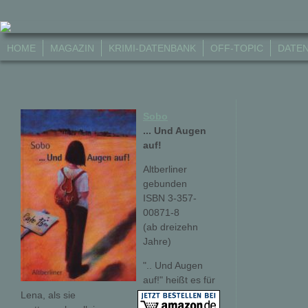
HOME
MAGAZIN
KRIMI-DATENBANK
OFF-TOPIC
DATE
Sobo
... Und Augen
auf!
Altberliner
gebunden
ISBN 3-357-
00871-8
(ab dreizehn
Jahre)
".. Und Augen
auf!" heißt es für
Lena, als sie