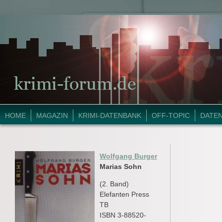
HOME
MAGAZIN
KRIMI-DATENBANK
OFF-TOPIC
DATE
Wolfgang Burger
Marias Sohn
(2. Band)
Elefanten Press
TB
ISBN 3-88520-