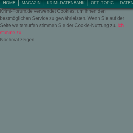
© 2018 Krimi-Forum.
HOME
MAGAZIN
KRIMI-DATENBANK
OFF-TOPIC
DATE
Krimi-Forum.de verwendet Cookies, um Ihnen den
bestmöglichen Service zu gewährleisten. Wenn Sie auf der
Seite weitersurfen stimmen Sie der Cookie-Nutzung zu..
Ich
stimme zu
Nochmal zeigen