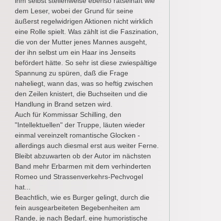
ihm selbst stellenweise ebenso rätselhaft wie
dem Leser, wobei der Grund für seine
äußerst regelwidrigen Aktionen nicht wirklich
eine Rolle spielt. Was zählt ist die Faszination,
die von der Mutter jenes Mannes ausgeht,
der ihn selbst um ein Haar ins Jenseits
befördert hätte. So sehr ist diese zwiespältige
Spannung zu spüren, daß die Frage
naheliegt, wann das, was so heftig zwischen
den Zeilen knistert, die Buchseiten und die
Handlung in Brand setzen wird.
Auch für Kommissar Schilling, den
"Intellektuellen" der Truppe, läuten wieder
einmal vereinzelt romantische Glocken -
allerdings auch diesmal erst aus weiter Ferne.
Bleibt abzuwarten ob der Autor im nächsten
Band mehr Erbarmen mit dem verhinderten
Romeo und Strassenverkehrs-Pechvogel
hat...
Beachtlich, wie es Burger gelingt, durch die
fein ausgearbeiteten Begebenheiten am
Rande, je nach Bedarf, eine humoristische