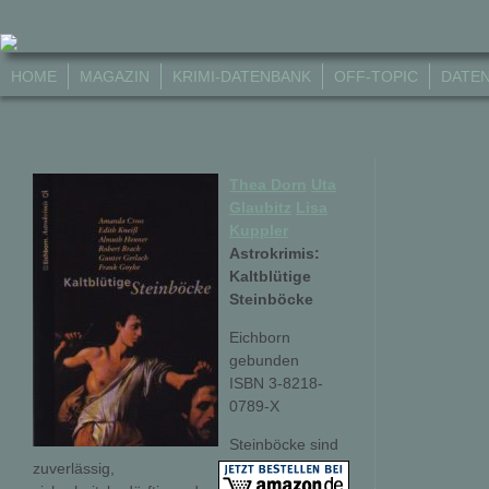
HOME
MAGAZIN
KRIMI-DATENBANK
OFF-TOPIC
DATE
Thea Dorn
Uta
Glaubitz
Lisa
Kuppler
Astrokrimis:
Kaltblütige
Steinböcke
Eichborn
gebunden
ISBN 3-8218-
0789-X
Steinböcke sind
zuverlässig,