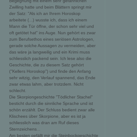
Begegnung mit einem sehr gefährlichen
Zwilling hatte und beim Blättern springt mir
der Satz: "Als ich an Ihrem Horoskop
arbeitete (...) wusste ich, dass ich einem
Mann die Tür öffne, der schon sehr viel und
oft getötet hat" ins Auge. Nun gehört es zwar
zum Berufsethos eines seriösen Astrologen,
gerade solche Aussagen zu vermeiden, aber
das wäre ja langweilig und ein Krimi muss
schliesslich packend sein. Ich lese also die
Geschichte, die zu diesem Satz gehört
("Kellers Horoskop") und finde den Anfang
sehr witzig, den Verlauf spannend, das Ende
zwar etwas lahm, aber trotzdem. Nicht
schlecht.
Die Skorpiongeschichte "Tödlicher Stachel"
besticht durch die sinnliche Sprache und ist
schön erzählt. Der Schluss bedient zwar alle
Klischees über Skorpione, aber es ist ja
schliesslich was dran am Ruf dieses
Sternzeichens...
Am besten gefällt mir die Steinbockgeschichte