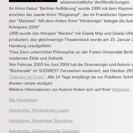
wissenschaftliche Veröffentlichungen.
Ihr Krimi-Debut "Berliner Aufklärung" wurde 1995 mit dem Raymo
erschien der zweite Krimi "Ringkampf", der im Frankfurter Opernmi
den "Marlowe". Mit dem dritten Krimi "Hirnkönigin" belegte die Au
Krimipreis 2000".
1998 wurde das Hörspiel "Marleni" mit Gisela May und Gisela U
produziert; das gleichnamige Theaterstück wurde am 15. Januar
Hamburg uraufgeführt.
Thea Dorn unterrichtet Philosophie an der Freien Universität Berl
modernen Ethik und Ästhetik.
Von Februar 2003 bis Juni 2004 hat die Dramaturgin und Autori
"Büchertalk" im SÜDWEST Fernsehen moderiert, seit Oktober 2004
"Literatur im Foyer"
. Alle 14 Tage empfängt sie vor Publikum Schr
theater rampe stuttgart.
Weitere Informationen zur Autorin finden sich auf Ihrer
Webseite
.
Die Hirnkönigin
Astrokrimis: Mörderische Löwen
Astrokrimis: Mysteriöse Skorpione
Astrokrimis: Geheimnisvolle Schützen