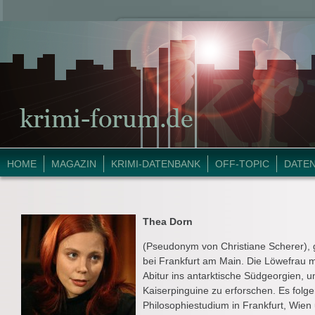
HOME
MAGAZIN
KRIMI-DATENBANK
OFF-TOPIC
DATE
Thea Dorn
(Pseudonym von Christiane Scherer), 
bei Frankfurt am Main. Die Löwefrau 
Abitur ins antarktische Südgeorgien, u
Kaiserpinguine zu erforschen. Es fol
Philosophiestudium in Frankfurt, Wien 