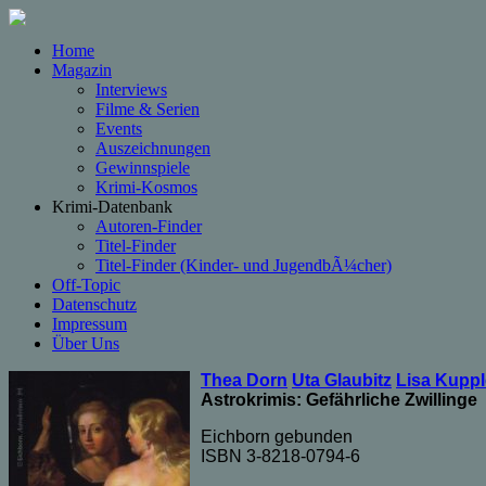
Home
Magazin
Interviews
Filme & Serien
Events
Auszeichnungen
Gewinnspiele
Krimi-Kosmos
Krimi-Datenbank
Autoren-Finder
Titel-Finder
Titel-Finder (Kinder- und JugendbÃ¼cher)
Off-Topic
Datenschutz
Impressum
Über Uns
Thea Dorn
Uta Glaubitz
Lisa Kuppl
Astrokrimis: Gefährliche Zwillinge
Eichborn gebunden
ISBN 3-8218-0794-6