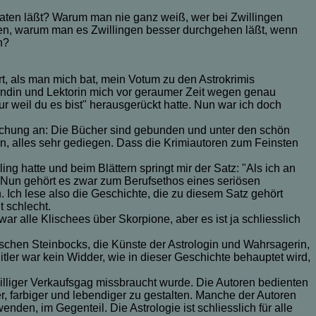
eraten läßt? Warum man nie ganz weiß, wer bei Zwillingen
len, warum man es Zwillingen besser durchgehen läßt, wenn
n?
rt, als man mich bat, mein Votum zu den Astrokrimis
reundin und Lektorin mich vor geraumer Zeit wegen genau
ur weil du es bist" herausgerückt hatte. Nun war ich doch
fmachung an: Die Bücher sind gebunden und unter den schön
n, alles sehr gediegen. Dass die Krimiautoren zum Feinsten
g hatte und beim Blättern springt mir der Satz: "Als ich an
ge. Nun gehört es zwar zum Berufsethos eines seriösen
 Ich lese also die Geschichte, die zu diesem Satz gehört
 schlecht.
ar alle Klischees über Skorpione, aber es ist ja schliesslich
tischen Steinbocks, die Künste der Astrologin und Wahrsagerin,
itler war kein Widder, wie in dieser Geschichte behauptet wird,
billiger Verkaufsgag missbraucht wurde. Die Autoren bedienten
her, farbiger und lebendiger zu gestalten. Manche der Autoren
en, im Gegenteil. Die Astrologie ist schliesslich für alle