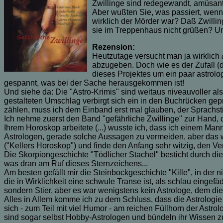
Zwillinge sind redegewandt, amüsant 
Aber wußten Sie, was passiert, wenn 
wirklich der Mörder war? Daß Zwilli
sie im Treppenhaus nicht grüßen? U
Rezension:
Heutzutage versucht man ja wirklich
abzugeben. Doch wie es der Zufall (d
dieses Projektes um ein paar astrolo
gespannt, was bei der Sache herausgekommen ist!
Und siehe da: Die "Astro-Krimis" sind weitaus niveauvoller a
gestalteten Umschlag verbirgt sich ein in den Buchrücken gep
zählen, muss ich dem Einband erst mal glauben, der Sprachsti
Ich nehme zuerst den Band "gefährliche Zwillinge" zur Hand, d
Ihrem Horoskop arbeitete (...) wusste ich, dass ich einem Mann
Astrologen, gerade solche Aussagen zu vermeiden, aber das wä
("Kellers Horoskop") und finde den Anfang sehr witzig, den V
Die Skorpiongeschichte "Tödlicher Stachel" besticht durch die 
was dran am Ruf dieses Sternzeichens...
Am besten gefällt mir die Steinbockgeschichte "Kille", in der
die in Wirklichkeit eine schwule Transe ist, als schlau eingef
sondern Stier, aber es war wenigstens kein Astrologe, dem di
Alles in Allem komme ich zu dem Schluss, dass die Astrologie
sich - zum Teil mit viel Humor - am reichen Füllhorn der Astro
sind sogar selbst Hobby-Astrologen und bündeln ihr Wissen zu