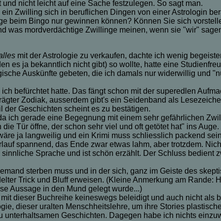
und nicht leicht auf eine Sache festzulegen. So sagt man.
ein Zwilling sich in beruflichen Dingen von einer Astrologin b
nge beim Bingo nur gewinnen können? Können Sie sich vorstel
nd was mordverdächtige Zwillinge meinen, wenn sie "wir" sage
alles
mit der Astrologie zu verkaufen, dachte ich wenig begeiste
en es ja bekanntlich nicht gibt) so wollte, hatte eine Studienf
gische Auskünfte gebeten, die ich damals nur widerwillig und "n
ls ich befürchtet hatte. Das fängt schon mit der superedlen Au
rägter Zodiak, ausserdem gibt's ein Seidenband als Lesezeiche
l der Geschichten scheint es zu bestätigen.
a ich gerade eine Begegnung mit einem sehr gefährlichen Zwillin
 die Tür öffne, der schon sehr viel und oft getötet hat" ins Au
re ja langweilig und ein Krimi muss schliesslich packend sein.
erlauf spannend, das Ende zwar etwas lahm, aber trotzdem. Nicht
sinnliche Sprache und ist schön erzählt. Der Schluss bedient zw
 niemand sterben muss und in der sich, ganz im Geiste des skep
ädelter Trick und Bluff erweisen. (Kleine Anmerkung am Rande: H
ese Aussage in den Mund gelegt wurde...)
 mit dieser Buchreihe keineswegs beleidigt und auch nicht als 
logie, dieser uralten Menschheitslehre, um ihre Stories plastisc
 unterhaltsamen Geschichten. Dagegen habe ich nichts einzuwend