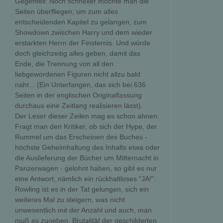
Gegenteil: Noch schneller möchte man die
Seiten überfliegen, um zum alles
entscheidenden Kapitel zu gelangen, zum
Showdown zwischen Harry und dem wieder
erstarkten Herrn der Finsternis. Und würde
doch gleichzeitig alles geben, damit das
Ende, die Trennung von all den
liebgewordenen Figuren nicht allzu bald
naht... (Ein Unterfangen, das sich bei 636
Seiten in der englischen Originalfassung
durchaus eine Zeitlang realisieren lässt).
Der Leser dieser Zeilen mag es schon ahnen:
Fragt man den Kritiker, ob sich der Hype, der
Rummel um das Erscheinen des Buches -
höchste Geheimhaltung des Inhalts etwa oder
die Auslieferung der Bücher um Mitternacht in
Panzerwagen - gelohnt haben, so gibt es nur
eine Antwort, nämlich ein rückhaltloses "JA!".
Rowling ist es in der Tat gelungen, sich ein
weiteres Mal zu steigern, was nicht
unwesentlich mit der Anzahl und auch, man
muß es zugeben, Brutalität der geschilderten