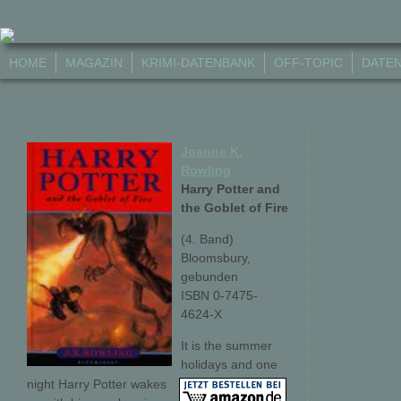
HOME
MAGAZIN
KRIMI-DATENBANK
OFF-TOPIC
DATE
Joanne K.
Rowling
Harry Potter and
the Goblet of Fire
(4. Band)
Bloomsbury,
gebunden
ISBN 0-7475-
4624-X
It is the summer
holidays and one
night Harry Potter wakes