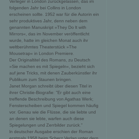
Verleger in London zurückgelassen, das im
folgenden Jahr bei Collins in London
erscheinen sollte. 1952 war für die Autorin ein
sehr produktives Jahr, denn neben dem
genannten Manuskript »They Do lt with
Mirrors«, das im November veröffentlicht
wurde, hatte im gleichen Monat auch ihr
weltberühmtes Theaterstück »The
Mousetrap« in London Premiere.
Der Originaltitel des Romans, zu Deutsch
»Sie machen es mit Spiegeln«, bezieht sich
auf jene Tricks, mit denen Zauberkünstler ihr
Publikum zum Staunen bringen.
Janet Morgan schreibt über diesen Titel in
ihrer Christie-Biografie: "Er gibt auch eine
treffende Beschreibung von Agathas Werk;
Fensterscheiben und Spiegel kommen häufig
vor. Genau wie die Flüsse, die sie liebte und
an denen sie lebte, warfen auch diese
Spiegelungen und Zerrbilder zurück."
ln deutscher Ausgabe erschien der Roman
erstmals 1958 beim Scherz Verlag unter dern