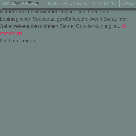
© 2018 Krimi-Forum.
HOME
MAGAZIN
KRIMI-DATENBANK
OFF-TOPIC
DATE
Krimi-Forum.de verwendet Cookies, um Ihnen den
bestmöglichen Service zu gewährleisten. Wenn Sie auf der
Seite weitersurfen stimmen Sie der Cookie-Nutzung zu..
Ich
stimme zu
Nochmal zeigen