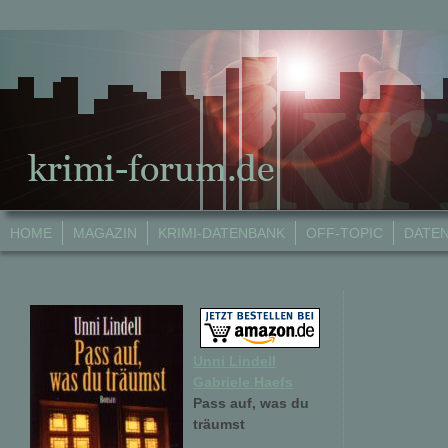
HOME
MAGAZIN
KRIMI-DATENBANK
OFF-TOPIC
DATE
Unni Lindell
Gabriele Haefs
Pass auf, was du
träumst