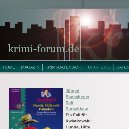
HOME
MAGAZIN
KRIMI-DATENBANK
OFF-TOPIC
DATE
Jürgen
Banscherus
Ralf
Butschkow
Ein Fall für
Kwiatkowski:
Hunde, Hüte