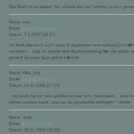
Das Buch ist so klasse! Nur schade das der Schluss zu kurz gerate
Name: eva
Email:
eg_evi91@web.de
Datum: 7.1.2007 (16:57)
ich finde das buch auch super 8 abgesehen vom schluss) ich k�n
vorstellen... naja ich mache eine Buchvorstellung f�r die schul
jemand ein paar tipps geben k�nnte
Name: Alba_boy
Email:
me-rgim@live.de
Datum: 24.11.2008 (17:15)
..das buch hat mir sehr gefallen,es war sehr interessant.. ..eine f
eibnen zweiten band...also wo die geschichte weitegeht ? danke
Name: andy
Email:
da.tod@web.de
Datum: 18.11.2009 (16:33)