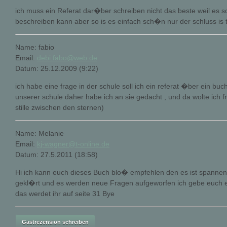
ich muss ein Referat dar�ber schreiben nicht das beste weil es 
beschreiben kann aber so is es einfach sch�n nur der schluss is t
Name: fabio
Email:
debi.fabo@web.de
Datum: 25.12.2009 (9:22)
ich habe eine frage in der schule soll ich ein referat �ber ein bu
unserer schule daher habe ich an sie gedacht , und da wolte ich f
stille zwischen den sternen)
Name: Melanie
Email:
kj-wagner@t-online.de
Datum: 27.5.2011 (18:58)
Hi ich kann euch dieses Buch blo� empfehlen den es ist spannen
gekl�rt und es werden neue Fragen aufgeworfen ich gebe euch eie
das werdet ihr auf seite 31 Bye