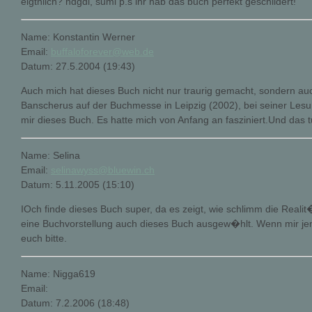
eigtnlich? hdgdl, sumi p.s ihr hab das buch perfekt geschildert!
Name: Konstantin Werner
Email:
buffaloforever@web.de
Datum: 27.5.2004 (19:43)
Auch mich hat dieses Buch nicht nur traurig gemacht, sondern a
Banscherus auf der Buchmesse in Leipzig (2002), bei seiner Lesun
mir dieses Buch. Es hatte mich von Anfang an fasziniert.Und das 
Name: Selina
Email:
selinawyss@bluewin.ch
Datum: 5.11.2005 (15:10)
IOch finde dieses Buch super, da es zeigt, wie schlimm die Reali
eine Buchvorstellung auch dieses Buch ausgew�hlt. Wenn mir j
euch bitte.
Name: Nigga619
Email:
Datum: 7.2.2006 (18:48)