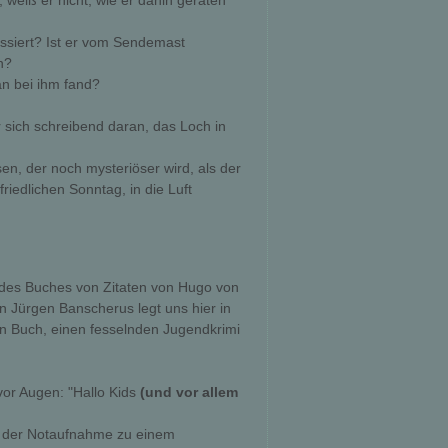
weiß er nicht, wie er dahin geraten
ssiert? Ist er vom Sendemast
n?
n bei ihm fand?
 sich schreibend daran, das Loch in
ösen, der noch mysteriöser wird, als der
riedlichen Sonntag, in die Luft
nn des Buches von Zitaten von Hugo von
 Jürgen Banscherus legt uns hier in
n Buch, einen fesselnden Jugendkrimi
vor Augen: "Hallo Kids
(und vor allem
aus der Notaufnahme zu einem