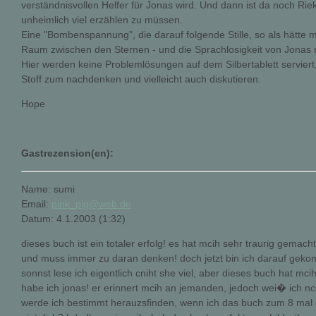
verständnisvollen Helfer für Jonas wird. Und dann ist da noch Riek
unheimlich viel erzählen zu müssen.
Eine "Bombenspannung", die darauf folgende Stille, so als hätte ma
Raum zwischen den Sternen - und die Sprachlosigkeit von Jonas rü
Hier werden keine Problemlösungen auf dem Silbertablett serviert,
Stoff zum nachdenken und vielleicht auch diskutieren.
Hope
Gastrezension(en):
Name: sumi
Email:
pink_pig@web.de
Datum: 4.1.2003 (1:32)
dieses buch ist ein totaler erfolg! es hat mcih sehr traurig gemacht
und muss immer zu daran denken! doch jetzt bin ich darauf geko
sonnst lese ich eigentlich cniht she viel, aber dieses buch hat m
habe ich jonas! er erinnert mcih an jemanden, jedoch wei� ich n
werde ich bestimmt herauzsfinden, wenn ich das buch zum 8 mal g