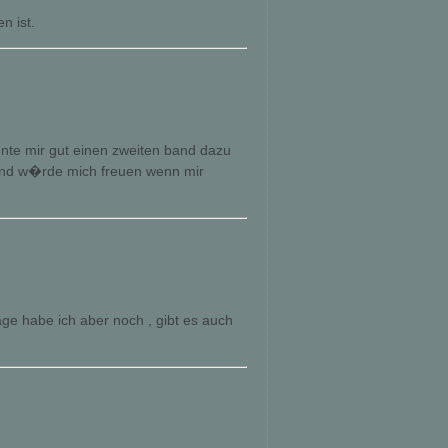
n ist.
nte mir gut einen zweiten band dazu
e und w�rde mich freuen wenn mir
rage habe ich aber noch , gibt es auch