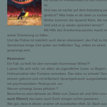
Als Jonas im Krankenhaus zu sich kommt, 
ist.
Und was ist nachts auf dem Katzeberg pa
gestürzt? Was hatte er da oben zu suche
Woher kommen die tausend Mark, die ma
Und wird er je wieder sprechen lernen?
Mit Hilfe des Krankenhausarztes macht er
seiner Erinnerung zu füllen.
Und die Polizei ist natürlich auch daran interessiert, den Fall zu l
Sendemast einige Zeit später am helllichten Tag, mitten an einem f
gesprengt wird.
Rezension:
Ein Fall, zu heiß für den normalen Kommissar Winter?!
Lassen Sie sich nicht, vor allem als jugendlicher Leser, zu Begi
Hofmannsthal oder Fontane vertreiben. Das wäre zu schade! Denn
seinem gekonnt und mit brillantem Sprachgebrauch ausgestattete
mit psychosozialem Hintergrund, vor.
Warum schweigt Jonas plötzlich ?
Banscherus setzt Aphasie als Mittel zum Zweck ein und führt uns 
auch Eltern!)
das kann auch Euch morgen schon passieren.
Wie gut, dass in dieser unserer oft sozialkalten Welt, Dr. Bach 