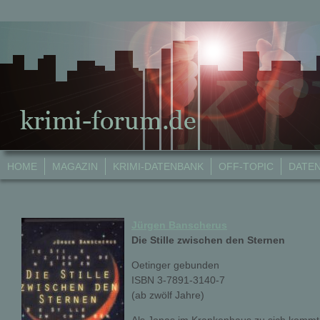
HOME
MAGAZIN
KRIMI-DATENBANK
OFF-TOPIC
DATE
Jürgen Banscherus
Die Stille zwischen den Sternen
Oetinger gebunden
ISBN 3-7891-3140-7
(ab zwölf Jahre)