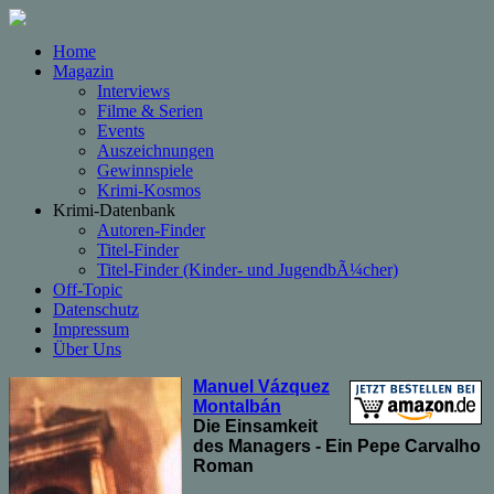
Home
Magazin
Interviews
Filme & Serien
Events
Auszeichnungen
Gewinnspiele
Krimi-Kosmos
Krimi-Datenbank
Autoren-Finder
Titel-Finder
Titel-Finder (Kinder- und JugendbÃ¼cher)
Off-Topic
Datenschutz
Impressum
Über Uns
Manuel Vázquez
Montalbán
Die Einsamkeit
des Managers - Ein Pepe Carvalho
Roman