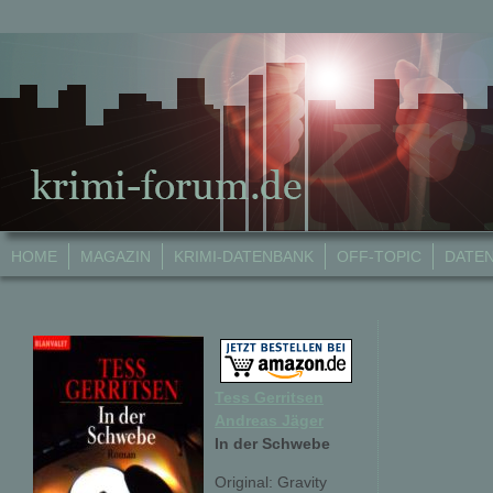
HOME
MAGAZIN
KRIMI-DATENBANK
OFF-TOPIC
DATE
Tess Gerritsen
Andreas Jäger
In der Schwebe
Original: Gravity