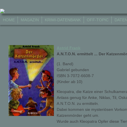
HOME
MAGAZIN
KRIMI-DATENBANK
OFF-TOPIC
DATE
Astrid Frank
A.N.T.O.N. ermittelt ... Der Katzenmö
(1. Band)
Gabriel gebunden
ISBN 3-7072-6608-7
(Kinder ab 10)
Kleopatra, die Katze einer Schulkamer
Anlass genug für Anke, Niklas, Til, O
A.N.T.O.N. zu ermitteln.
Dabei kommen sie mysteriösen Vorkomm
Katzenmörder geht um.
Wurde auch Kleopatra Opfer diese Tie