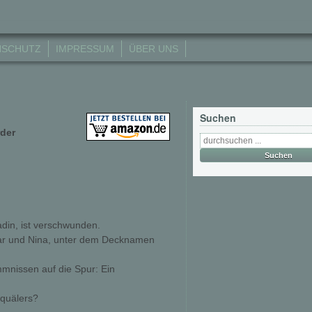
NSCHUTZ
IMPRESSUM
ÜBER UNS
Suchen
rder
adin, ist verschwunden.
skar und Nina, unter dem Decknamen
nissen auf die Spur: Ein
rquälers?