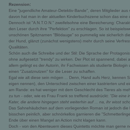
Rezension:
Eine "jugendliche Amateur-Detektiv-Bande", deren Mitglieder aus 
davon hat man in der aktuellen Kinderbuchszene schon das eine 
Dennoch ist "A.N.T.O.N." zweifelsohne eine Bereicherung: Charakte
den Leser durch ihre "Perfektion" zu erschlagen. So ist beispiels
unschönen Spitznamen "Blödauge" so pummelig wie sicherlich die
der Hund, glänzt (zunächst wenigstens) mehr durch seine Verfress
Qualitäten.
Schön auch die Schreibe und der Stil: Die Sprache der Protagoniste
ohne aufgesetzt "trendy" zu wirken. Der Plot ist spannend, dabei 
allem gelingt es der Autorin, ihr Fachwissen als studierte Biologin
einen "Zusatznutzen" für die Leser zu schaffen.
Egal wie alt diese sein mögen ... Denn, Hand aufs Herz, kennen S
eigen nennen), den Unterschied zwischen einer kastrierten und eine
am Rande: es hat weniger mit dem Geschlecht des Tieres als mehr
zu tun - oder, wie es Frau Frank so treffend ausdrückt:
"Die eine i
Kater, die andere hingegen steht weiterhin auf ... na, ihr wisst scho
Das Sahnehäubchen auf dem vorliegenden Roman ist jedoch die kl
bisschen peinlich, aber schnörkellos garnieren die "Schmetterlin
Ende über einen Mangel an Action nicht klagen kann.
Doch - von den Abenteuern dieses Quintetts möchte man gerne no