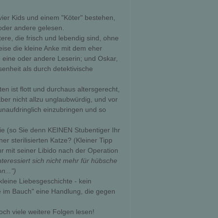
vier Kids und einem "Köter" bestehen,
oder andere gelesen.
re, die frisch und lebendig sind, ohne
weise die kleine Anke mit dem eher
 eine oder andere Leserin; und Oskar,
enheit als durch detektivische
n ist flott und durchaus altersgerecht,
aber nicht allzu unglaubwürdig, und vor
 unaufdringlich einzubringen und so
ie (so Sie denn KEINEN Stubentiger Ihr
r sterilisierten Katze? (Kleiner Tipp
 mit seiner Libido nach der Operation
nteressiert sich nicht mehr für hübsche
n...")
eine Liebesgeschichte - kein
ge im Bauch" eine Handlung, die gegen
ch viele weitere Folgen lesen!