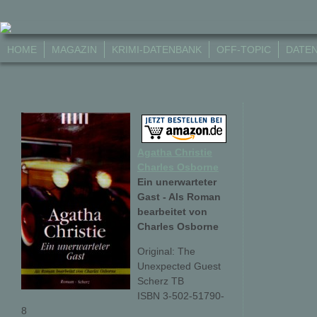
HOME
MAGAZIN
KRIMI-DATENBANK
OFF-TOPIC
DATE
Agatha Christie
Charles Osborne
Ein unerwarteter
Gast - Als Roman
bearbeitet von
Charles Osborne
Original: The
Unexpected Guest
Scherz TB
ISBN 3-502-51790-
8