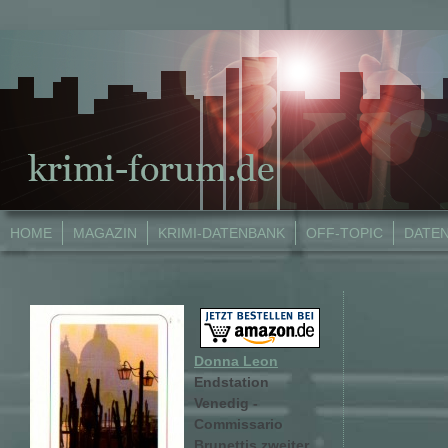
HOME
MAGAZIN
KRIMI-DATENBANK
OFF-TOPIC
DATE
Donna Leon
Endstation
Venedig -
Commissario
Brunettis zweiter