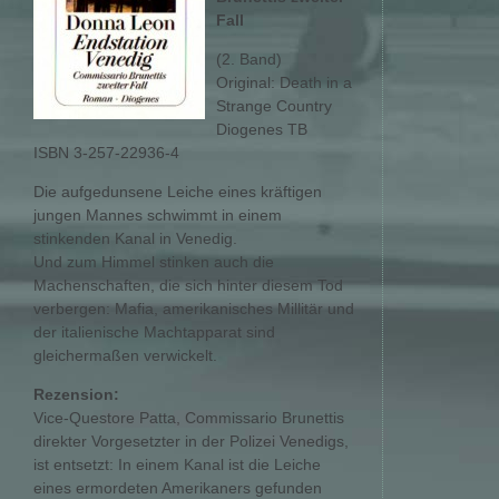
Fall
(2. Band)
Original: Death in a
Strange Country
Diogenes TB
ISBN 3-257-22936-4
Die aufgedunsene Leiche eines kräftigen
jungen Mannes schwimmt in einem
stinkenden Kanal in Venedig.
Und zum Himmel stinken auch die
Machenschaften, die sich hinter diesem Tod
verbergen: Mafia, amerikanisches Millitär und
der italienische Machtapparat sind
gleichermaßen verwickelt.
Rezension:
Vice-Questore Patta, Commissario Brunettis
direkter Vorgesetzter in der Polizei Venedigs,
ist entsetzt: In einem Kanal ist die Leiche
eines ermordeten Amerikaners gefunden