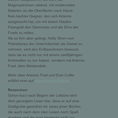
Magmaströmen reitend, mit modernsten
Raketen an die Oberfläche nach Irland.
Kein leichter Gegner, den sich Artemis
ausgesucht hat, um mit einem Haufen
Feengold den Stammsitz und die Ehre der
Fowls zu retten.
Als es ihm aber gelingt, Holly Short vom
Polizeikorps der Unterirdischen als Geisel zu
nehmen, wird den Erdbewohnern bewusst,
dass sie es nicht nur mit einem zwölfjährigen
Kriminellen zu tun haben, sondern mit Artemis
Fowl, dem Meisterdieb.
Mehr über Artemis Fowl und Eoin Colfer
erfährt man auf
www.artemis-fowl.de
.
Rezension:
Schon kurz nach Beginn der Lektüre wird
dem geneigten Leser klar, dass er auf eine
Goldgrube gestoßen ist: eines jener Bücher,
die auch nach dem xten Lesen noch Spaß
machen und die man bestimmt nicht vor