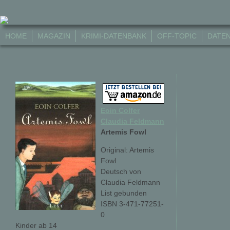
HOME
MAGAZIN
KRIMI-DATENBANK
OFF-TOPIC
DATE
Eoin Colfer
Claudia Feldmann
Artemis Fowl
Original: Artemis
Fowl
Deutsch von
Claudia Feldmann
List gebunden
ISBN 3-471-77251-
0
Kinder ab 14