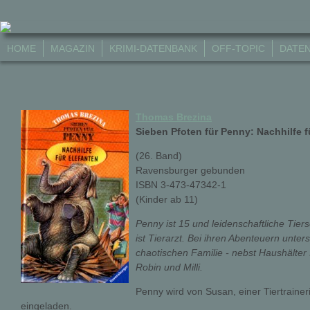
HOME
MAGAZIN
KRIMI-DATENBANK
OFF-TOPIC
DATE
Thomas Brezina
Sieben Pfoten für Penny: Nachhilfe f
(26. Band)
Ravensburger gebunden
ISBN 3-473-47342-1
(Kinder ab 11)
Penny ist 15 und leidenschaftliche Tier
ist Tierarzt. Bei ihren Abenteuern unterst
chaotischen Familie - nebst Haushälter 
Robin und Milli.
Penny wird von Susan, einer Tiertrainer
eingeladen.