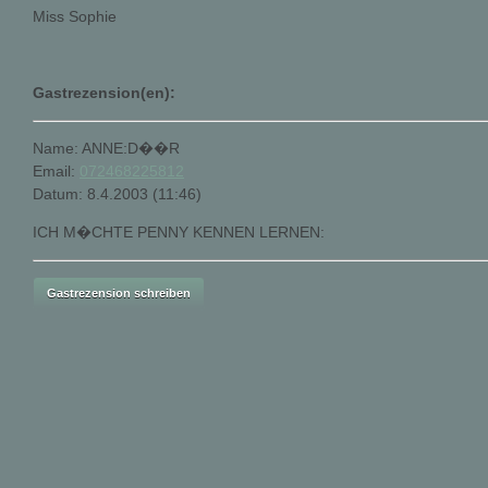
Miss Sophie
Gastrezension(en):
Name: ANNE:D��R
Email:
072468225812
Datum: 8.4.2003 (11:46)
ICH M�CHTE PENNY KENNEN LERNEN: