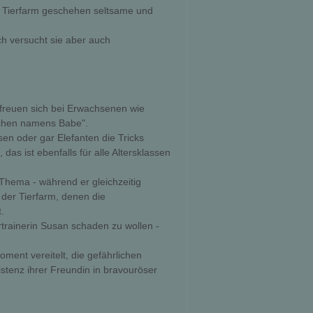
er Tierfarm geschehen seltsame und
ch versucht sie aber auch
erfreuen sich bei Erwachsenen wie
nchen namens Babe".
en oder gar Elefanten die Tricks
das ist ebenfalls für alle Altersklassen
 Thema - während er gleichzeitig
der Tierfarm, denen die
.
iertrainerin Susan schaden zu wollen -
ent vereitelt, die gefährlichen
xistenz ihrer Freundin in bravouröser