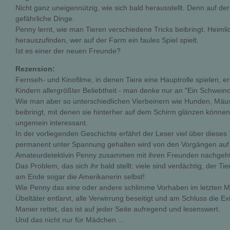
Nicht ganz uneigennützig, wie sich bald herausstellt. Denn auf d
gefährliche Dinge.
Penny lernt, wie man Tieren verschiedene Tricks beibringt. Heimli
herauszufinden, wer auf der Farm ein faules Spiel spielt.
Ist es einer der neuen Freunde?
Rezension:
Fernseh- und Kinofilme, in denen Tiere eine Hauptrolle spielen, 
Kindern allergrößter Beliebtheit - man denke nur an "Ein Schwei
Wie man aber so unterschiedlichen Vierbeinern wie Hunden, Mäus
beibringt, mit denen sie hinterher auf dem Schirm glänzen können, 
ungemein interessant.
In der vorliegenden Geschichte erfährt der Leser viel über dieses
permanent unter Spannung gehalten wird von den Vorgängen auf 
Amateurdetektivin Penny zusammen mit ihren Freunden nachgeht
Das Problem, das sich ihr bald stellt: viele sind verdächtig, der T
am Ende sogar die Amerikanerin selbst!
Wie Penny das eine oder andere schlimme Vorhaben im letzten Mom
Übeltäter entlarvt, alle Verwirrung beseitigt und am Schluss die E
Manier rettet, das ist auf jeder Seite aufregend und lesenswert.
Und das nicht nur für Mädchen ...