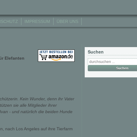
NSCHUTZ
IMPRESSUM
ÜBER UNS
Suchen
ür Elefanten
schützerin. Kein Wunder, denn ihr Vater
ützen sie alle Mitglieder ihrer
Ivan - und natürlich die beiden Hunde
in, nach Los Angeles auf ihre Tierfarm