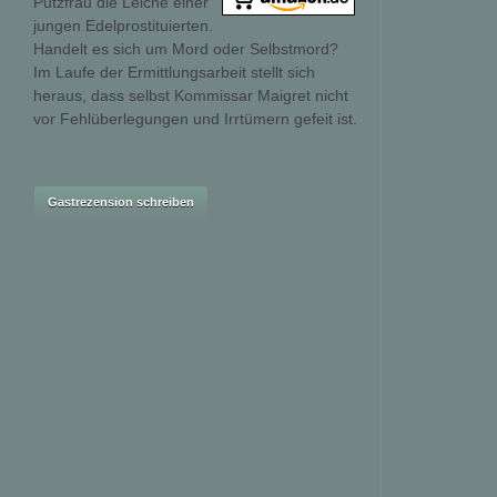
Putzfrau die Leiche einer
jungen Edelprostituierten.
Handelt es sich um Mord oder Selbstmord?
Im Laufe der Ermittlungsarbeit stellt sich
heraus, dass selbst Kommissar Maigret nicht
vor Fehlüberlegungen und Irrtümern gefeit ist.