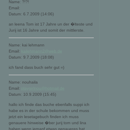
Name: ?!?!
Email:
Datum: 6.7.2009 (14:06)
an leena Tom ist 17 Jahre un der �lteste und
Jurij ist 16 Jahre und somit der mittlerste.
Name: kai lehmann
Email:
kailehmann2@web.de
Datum: 9.7.2009 (18:08)
ich fand dass buch sehr gut =)
Name: nouhaila
Email:
playgirlnou@hotmail.de
Datum: 10.9.2009 (15:45)
hallo ich finde das buche ebenfalls suppi ich
habe es in der schule bekommen und muss
jetzt ein lesetagebuch finden ich muss
genauere hinweise �ber jurij tom und lina
haben wenn jemanf etwas genaueres hat