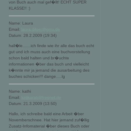
von Buch auch mal gef�llt! ECHT SUPER
KLASSE!! :)
Name: Laura
Email:
laura.dilger@gmx.de
Datum: 28.2.2009 (19:34)
hall�le.......ich finde wie ihr alle das buch echt
gut und ich muss auch eine buchvorstellung
schon bald halten und br�uchte
informationen �ber das buch und vielleicht
k�nnte mir ja jemand die ausarbeitung des
buches schicken!!! dange.....lg
Name: kathi
Email:
katikarati@freenet.de
Datum: 21.3.2009 (13:50)
Hallo, ich schreibe bald eine Arbeit �ber
Novemberschnee. Hat hier jemand zuf�llig
Zusatz-Infomaterial �ber dieses Buch oder