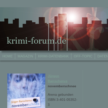
HOME
MAGAZIN
KRIMI-DATENBANK
OFF-TOPIC
DATE
Jürgen
Banscherus
novemberschnee
Arena gebunden
ISBN 3-401-05352-
3