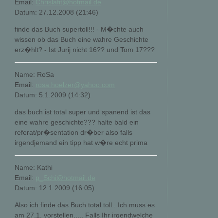
Email:
Chrislafit@hotmail.de
Datum: 27.12.2008 (21:46)
finde das Buch supertoll!!! - M�chte auch
wissen ob das Buch eine wahre Geschichte
erz�hlt? - Ist Jurij nicht 16?? und Tom 17???
Name: RoSa
Email:
rosa.hoelzer@yahoo.com
Datum: 5.1.2009 (14:32)
das buch ist total super und spanend ist das
eine wahre geschichte??? halte bald ein
referat/pr�sentation dr�ber also falls
irgendjemand ein tipp hat w�re echt prima
Name: Kathi
Email:
p_Schi@hotmail.de
Datum: 12.1.2009 (16:05)
Also ich finde das Buch total toll.. Ich muss es
am 27.1. vorstellen..... Falls Ihr irgendwelche