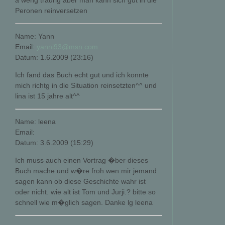
a weng traurig aber man kann sich gut in die
Peronen reinversetzen
Name: Yann
Email:
yanni93@msn.com
Datum: 1.6.2009 (23:16)
Ich fand das Buch echt gut und ich konnte
mich richtg in die Situation reinsetzten^^ und
lina ist 15 jahre alt^^
Name: leena
Email:
Datum: 3.6.2009 (15:29)
Ich muss auch einen Vortrag �ber dieses
Buch mache und w�re froh wen mir jemand
sagen kann ob diese Geschichte wahr ist
oder nicht. wie alt ist Tom und Jurji.? bitte so
schnell wie m�glich sagen. Danke lg leena