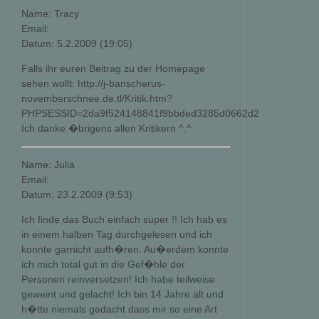
Name: Tracy
Email:
Datum: 5.2.2009 (19:05)
Falls ihr euren Beitrag zu der Homepage
sehen wollt: http://j-banscherus-
novemberschnee.de.tl/Kritik.htm?
PHPSESSID=2da9f524148841f9bbded3285d0662d2
Ich danke �brigens allen Kritikern ^.^
Name: Julia
Email:
Datum: 23.2.2009 (9:53)
Ich finde das Buch einfach super !! Ich hab es
in einem halben Tag durchgelesen und ich
konnte garnicht aufh�ren. Au�erdem konnte
ich mich total gut in die Gef�hle der
Personen reinversetzen! Ich habe teilweise
geweint und gelacht! Ich bin 14 Jahre alt und
h�tte niemals gedacht dass mir so eine Art