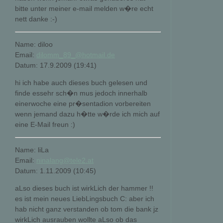
bitte unter meiner e-mail melden w�re echt
nett danke :-)
Name: diloo
Email:
dilomm_89_@hotmail.de
Datum: 17.9.2009 (19:41)
hi ich habe auch dieses buch gelesen und
finde essehr sch�n mus jedoch innerhalb
einerwoche eine pr�sentadion vorbereiten
wenn jemand dazu h�tte w�rde ich mich auf
eine E-Mail freun :)
Name: liLa
Email:
ninalang@tele2.at
Datum: 1.11.2009 (10:45)
aLso dieses buch ist wirkLich der hammer !!
es ist mein neues LiebLingsbuch C: aber ich
hab nicht ganz verstanden ob tom die bank jz
wirkLich ausrauben wollte aLso ob das