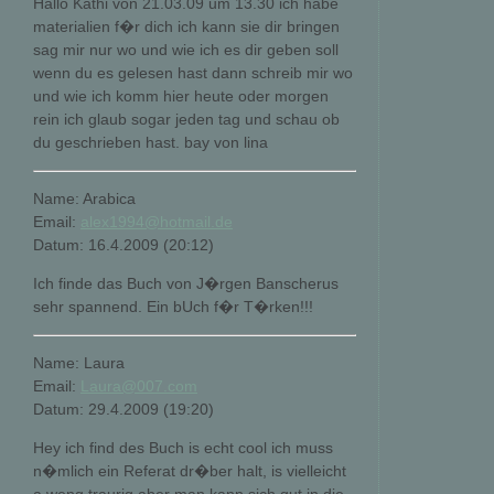
Hallo Kathi von 21.03.09 um 13.30 ich habe
materialien f�r dich ich kann sie dir bringen
sag mir nur wo und wie ich es dir geben soll
wenn du es gelesen hast dann schreib mir wo
und wie ich komm hier heute oder morgen
rein ich glaub sogar jeden tag und schau ob
du geschrieben hast. bay von lina
Name: Arabica
Email:
alex1994@hotmail.de
Datum: 16.4.2009 (20:12)
Ich finde das Buch von J�rgen Banscherus
sehr spannend. Ein bUch f�r T�rken!!!
Name: Laura
Email:
Laura@007.com
Datum: 29.4.2009 (19:20)
Hey ich find des Buch is echt cool ich muss
n�mlich ein Referat dr�ber halt, is vielleicht