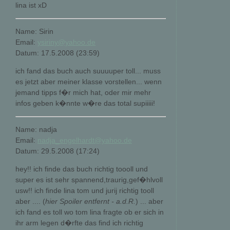
lina ist xD
Name: Sirin
Email:
ysiriny@yahoo.de
Datum: 17.5.2008 (23:59)
ich fand das buch auch suuuuper toll... muss
es jetzt aber meiner klasse vorstellen... wenn
jemand tipps f�r mich hat, oder mir mehr
infos geben k�nnte w�re das total supiiiii!
Name: nadja
Email:
nadja_engelhardt@yahoo.de
Datum: 29.5.2008 (17:24)
hey!! ich finde das buch richtig toooll und
super es ist sehr spannend,traurig,gef�hlvoll
usw!! ich finde lina tom und jurij richtig tooll
aber .... (
hier Spoiler entfernt - a.d.R.
) ... aber
ich fand es toll wo tom lina fragte ob er sich in
ihr arm legen d�rfte das find ich richtig