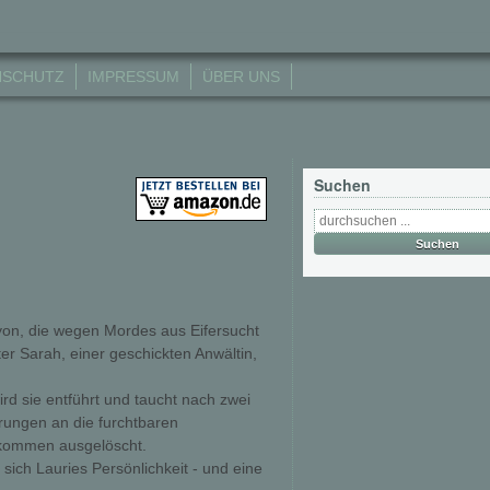
NSCHUTZ
IMPRESSUM
ÜBER UNS
Suchen
nyon, die wegen Mordes aus Eifersucht
er Sarah, einer geschickten Anwältin,
wird sie entführt und taucht nach zwei
erungen an die furchtbaren
lkommen ausgelöscht.
sich Lauries Persönlichkeit - und eine