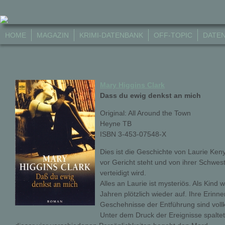
HOME
MAGAZIN
KRIMI-DATENBANK
OFF-TOPIC
DATE
Mary Higgins Clark
Dass du ewig denkst an mich
Original: All Around the Town
Heyne TB
ISBN 3-453-07548-X
Dies ist die Geschichte von Laurie Ke
vor Gericht steht und von ihrer Schwest
verteidigt wird.
Alles an Laurie ist mysteriös. Als Kind 
Jahren plötzlich wieder auf. Ihre Erinn
Geschehnisse der Entführung sind vol
Unter dem Druck der Ereignisse spaltet 