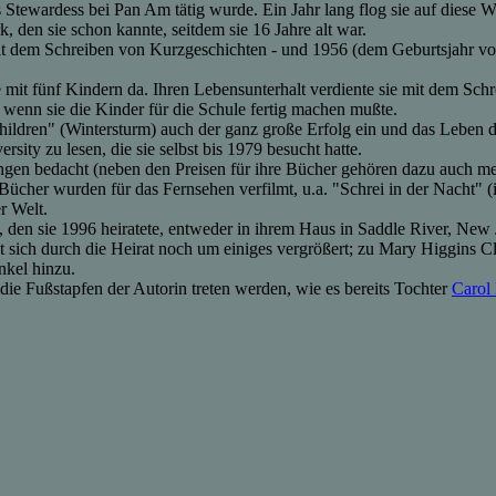
 Stewardess bei Pan Am tätig wurde. Ein Jahr lang flog sie auf diese W
, den sie schon kannte, seitdem sie 16 Jahre alt war.
t dem Schreiben von Kurzgeschichten - und 1956 (dem Geburtsjahr von T
mit fünf Kindern da. Ihren Lebensunterhalt verdiente sie mit dem Sch
 wenn sie die Kinder für die Schule fertig machen mußte.
Children" (Wintersturm) auch der ganz große Erfolg ein und das Leben d
ity zu lesen, die sie selbst bis 1979 besucht hatte.
ungen bedacht (neben den Preisen für ihre Bücher gehören dazu auch m
er Bücher wurden für das Fernsehen verfilmt, u.a. "Schrei in der Nacht" 
r Welt.
 den sie 1996 heiratete, entweder in ihrem Haus in Saddle River, New
t sich durch die Heirat noch um einiges vergrößert; zu Mary Higgins 
nkel hinzu.
die Fußstapfen der Autorin treten werden, wie es bereits Tochter
Carol