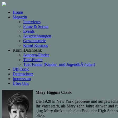
Home
Magazin
Interviews
Filme & Serien
Events
Auszeichnungen
Gewinnspiele
Krimi-Kosmos
Krimi-Datenbank
Autoren-Finder
Titel-Finder
Titel-Finder (Kinder- und JugendbÃ¼cher)
Off-Topic
Datenschutz
Impressum
Über Uns
Mary Higgins Clark
Die 1928 in New York geborene und aufgewachsene
Ihr Vater starb, als Mary zehn Jahre alt war und 
ging Mary direkt nach dem Ende der High School 
blieb.