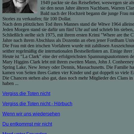
1949 packte sie das Reisefieber, weswegen sie als
sie den neun Jahre älteren Nachbarn, Warren Clark
Bald nach der Hochzeit begann die junge Frau mi
Stories zu verkaufen; für 100 Dollar.
Nach dem plötzlichen Tod ihres Mannes stand die Witwe 1964 alleine 
Jeden Morgen stand sie dafür um fünf Uhr auf und schrieb bis sieben,
Schließlich stellte sich 1975, mit ihrem ersten Krimi "Where are the 
Jahre nach ihrem Abschluss als Dozentin an eben jener Fordham Univers
Die Frau mit den irischen Vorfahren wurde mit zahllosen Auszeichn
seither regelmäßig die internationalen Bestsellerlisten an. Einige ihr
Heute ist "La Clark" eine der erfolgreichsten Spannungsautorinnen de
Mary Higgins Clark lebt mit ihrem zweiten Mann, John J. Conheeney,
Spring Lake, New Jersey oder Dennis, Massachusetts. Die Familie ha
kamen von Seiten ihres Gatten vier Kinder und gut doppelt so viele E
Die Chancen stehen also gut, dass noch mehr Mitglieder des Clans in 
haben ...
Vergiss die Toten nicht
Vergiss die Toten nicht - Hörbuch
Wenn wir uns wiedersehen
Du entkommst mir nicht