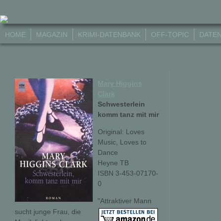
HOME
MAGAZIN
KRIMI-DATENBANK
OFF-TOPIC
DATE
Mary Higgins
Clark
Schwesterlein
komm tanz mit mir
Original: Loves
Music, Loves to
Dance
Heyne TB
ISBN 3-453-07170-
0
"Attraktiver Mann
sucht junge Frau, die