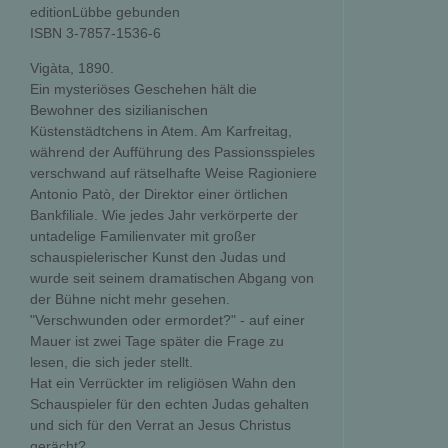
editionLübbe gebunden
ISBN 3-7857-1536-6
Vigàta, 1890.
Ein mysteriöses Geschehen hält die
Bewohner des sizilianischen
Küstenstädtchens in Atem. Am Karfreitag,
während der Aufführung des Passionsspieles
verschwand auf rätselhafte Weise Ragioniere
Antonio Patò, der Direktor einer örtlichen
Bankfiliale. Wie jedes Jahr verkörperte der
untadelige Familienvater mit großer
schauspielerischer Kunst den Judas und
wurde seit seinem dramatischen Abgang von
der Bühne nicht mehr gesehen.
"Verschwunden oder ermordet?" - auf einer
Mauer ist zwei Tage später die Frage zu
lesen, die sich jeder stellt.
Hat ein Verrückter im religiösen Wahn den
Schauspieler für den echten Judas gehalten
und sich für den Verrat an Jesus Christus
gerächt?