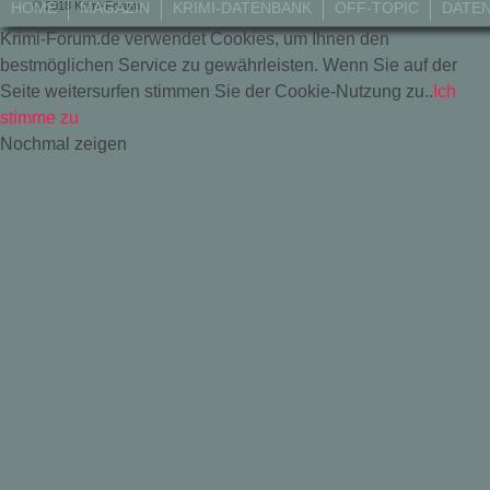
© 2018 Krimi-Forum.
HOME
MAGAZIN
KRIMI-DATENBANK
OFF-TOPIC
DATE
Krimi-Forum.de verwendet Cookies, um Ihnen den
bestmöglichen Service zu gewährleisten. Wenn Sie auf der
Seite weitersurfen stimmen Sie der Cookie-Nutzung zu..
Ich
stimme zu
Nochmal zeigen