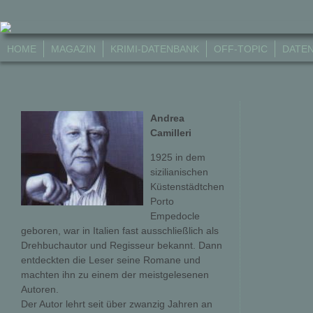
HOME
MAGAZIN
KRIMI-DATENBANK
OFF-TOPIC
DATE
Andrea
Camilleri
1925 in dem
sizilianischen
Küstenstädtchen
Porto
Empedocle
geboren, war in Italien fast ausschließlich als
Drehbuchautor und Regisseur bekannt. Dann
entdeckten die Leser seine Romane und
machten ihn zu einem der meistgelesenen
Autoren.
Der Autor lehrt seit über zwanzig Jahren an