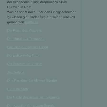
der Accademia d'arte drammatica Silvia
D'Amico in Rom.
Was es sonst noch über den Erfolgsschreiber
zu wissen gibt, findet sich auf seiner liebevoll
gemachten
Fanseite
.
Die Form des Wassers
Der Hund aus Terracotta
Der Dieb der süssen Dinge
Die sizilianische Oper
Die Stimme der Violine
Jagdsaison
Das Paradies der kleinen Sünder
Hahn im Korb
Die Nacht des einsamen Träumers
Der Kavalier der späten Stunde