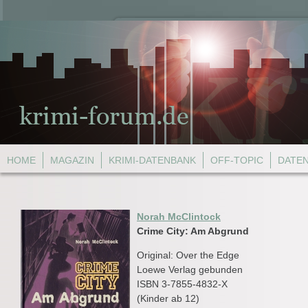
HOME
MAGAZIN
KRIMI-DATENBANK
OFF-TOPIC
DATE
Norah McClintock
Crime City: Am Abgrund
Original: Over the Edge
Loewe Verlag gebunden
ISBN 3-7855-4832-X
(Kinder ab 12)