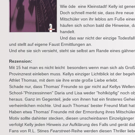
Wie öde  eine Kleinstadt! Kelly ist gener
Doch schnell merkt sie, dass ihre neue S
Mitschüler von ihr leblos am Fuße eine
häufen sich schon bald die Hinweise, da
handelt.
Und das war nicht der einzige Todesfall i
und stellt auf eigene Faust Ermittlungen an.
Und ehe sie sich versieht, steht sie selbst am Rande eines gähne
Rezension:
Mit 15 hat man es nicht leicht  besonders wenn man sich als Gro
Provinznest einleben muss. Kellys einziger Lichtblick ist der beg
Athlet Thomas, mit dem sie ihre erste große Liebe erlebt.
Schade nur, dass Thomas' Freunde so gar nicht auf Kellys Wellen
School-"Prinzessinnen" Daria und Lisa weder "hohlköpfig" noch ober
heraus. Ganz im Gegenteil, jede von ihnen hat ein finsteres Gehe
verheimlichen möchte. Und auch Thomas' bester Freund Matt hat
Haben etwa Thomas' Freunde mit der Ermordung ihres Mitschülers
Motiv sollte dahinter stecken, diesen unscheinbaren Einzelgänger
verfolgt Kelly jeden Hinweis zur Aufklärung des Falls und gerät dab
Fans von R.L. Stines
Fearstreet
-Reihe werden diesen Thriller lieb