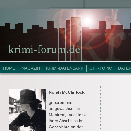
HOME
MAGAZIN
KRIMI-DATENBANK
OFF-TOPIC
DATE
Norah McClintock
geboren und
aufgewachsen in
Montreal, machte sie
ihren Abschluss in
Geschichte an der