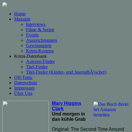
Home
Magazin
Interviews
Filme & Serien
Events
Auszeichnungen
Gewinnspiele
Krimi-Kosmos
Krimi-Datenbank
Autoren-Finder
Titel-Finder
Titel-Finder (Kinder- und JugendbÃ¼cher)
Off-Topic
Datenschutz
Impressum
Über Uns
Mary Higgins
Clark
Und morgen in
das kühle Grab
Original: The Second Time Around