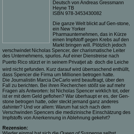
Deutsch von Andreas Gressmann
Heyne TB
ISBN 978-3453430082
Die ganze Welt blickt auf Gen-stone,
ein New Yorker
Pharmaunternehmen, das in Kürze
einen Impfstoff gegen Krebs auf den
Markt bringen will. Plötzlich jedoch
verschwindet Nicholas Spencer, der charismatische Leiter
des Unternehmens, spurlos. Auf einer Dienstreise nach
Puerto Rico stürzt er in seinem Privatjet ab  doch die Leiche
wird nicht gefunden. Kurz darauf wird überraschend enthüllt,
dass Spencer die Firma um Millionen betrogen hatte.
Die Journalistin Marcia DeCarlo wird beauftragt, über den
Fall zu berichten. Bei ihren Recherchen stößt sie auf mehr
Fragen als Antworten: Ist Nicholas Spencer wirklich tot, oder
ist er mit dem Geld geflohen? War überhaupt er es, der Gen-
stone betrogen hatte, oder steckt jemand ganz anderes
dahinter? Und vor allem: Warum hat sich nach dem
Verschwinden Spencers die medizinische Einschätzung des
Impfstoffs von Anerkennung in Ablehnung gekehrt?
Rezension:
Wieder einmal hat sich die
Queen of Suspense
selbst