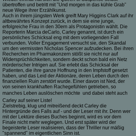
übertroffen und betritt mit "Und morgen in das kühle Grab"
neue Wege ihrer Erzählkunst.
Auch in ihrem jüngsten Werk greift Mary Higgins Clark auf ihr
altbewährtes Konzept zurück, in dem sie eine junge,
erfolgreiche Frau in den 30ern als Protagonistin wählt. Die
Reporterin Marcia deCarlo, Carley genannt, ist durch ein
persönliches Schicksal eng mit dem vorliegenden Fall
verbunden. Voller Engagement versucht sie, den Skandal
um den vermissten Nicholas Spencer aufzudecken. Bei ihren
Recherchen im Pharmakonzern stößt sie nicht nur auf
Widersprüchlichkeiten, sondern deckt schon bald ein Netz
mörderischer Intrigen auf. Sie erlebt das Schicksal der
Patienten, die ihre ganze Hoffnung in den Impfstoff gesetzt
haben, und das Leid der Aktionäre, deren Leben durch den
finanziellen Ruin zerstört wurde. Einer davon ist Ned, der
von seinen krankhaften Rachegefühlen getrieben, so
manches Leben auslöschen möchte  und dabei steht auch
Carley auf seiner Liste!
Zielstrebig, klug und mitreißend deckt Carley die
Hintergründe des Falls auf - und der Leser mit ihr. Denn wer
mit der Lektüre dieses Buches beginnt, wird es vor dem
Finale nicht mehr weglegen. Und erst später wird der
begeisterte Leser realisieren, dass der Thriller nur mäßig
"spannend" im eigentlichen Sinn ist.