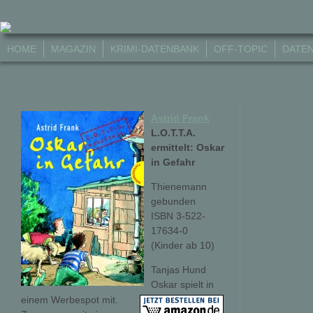
HOME
MAGAZIN
KRIMI-DATENBANK
OFF-TOPIC
DATE
Astrid Frank
L.O.T.T.A.
ermittelt: Oskar
in Gefahr
Thienemann
gebunden
ISBN 3-522-
17634-0
(Kinder ab 10)
Tanjas Hund
Oskar spielt in
einem Werbespot mit.