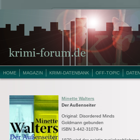
HOME
MAGAZIN
KRIMI-DATENBANK
OFF-TOPIC
DATE
Minette Walters
Der Außenseiter
Original: Disordered Minds
Goldmann gebunden
ISBN 3-442-31078-4