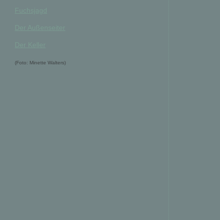
Fuchsjagd
Der Außenseiter
Der Keller
(Foto: Minette Walters)