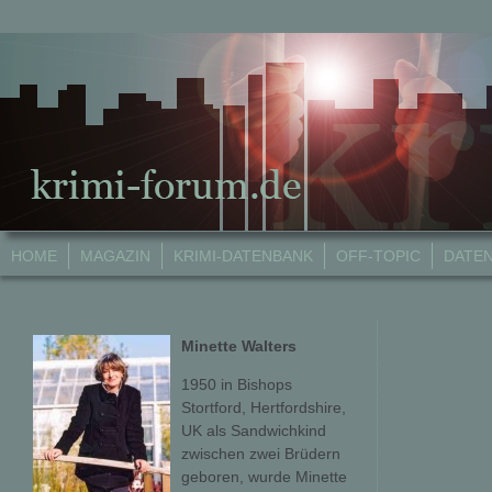
HOME
MAGAZIN
KRIMI-DATENBANK
OFF-TOPIC
DATE
Minette Walters
1950 in Bishops
Stortford, Hertfordshire,
UK als Sandwichkind
zwischen zwei Brüdern
geboren, wurde Minette