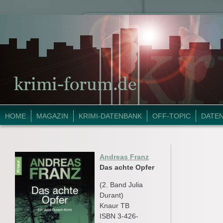
HOME
MAGAZIN
KRIMI-DATENBANK
OFF-TOPIC
DATE
Andreas Franz
Das achte Opfer
(2. Band Julia
Durant)
Knaur TB
ISBN 3-426-