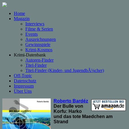
Home
Magazin
Interviews
Filme & Serien
Events
Auszeichnungen
Gewinnspiele
Krimi-Kosmos
Krimi-Datenbank
Autoren-Finder
Titel-Finder
Titel-Finder (Kinder- und JugendbÃ¼cher)
Off-Topic
Datenschutz
Impressum
Über Uns
Roberto Bardéz
Der Bulle von
Korfu: Harko
und das tote Maedchen am
Strand