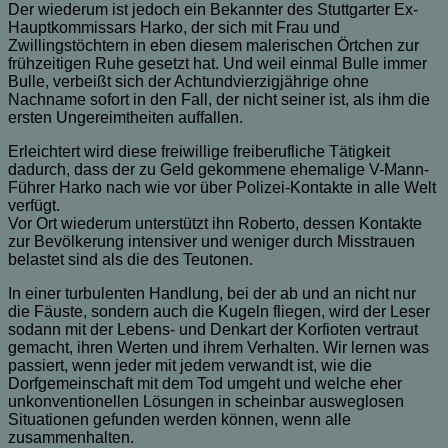
Der wiederum ist jedoch ein Bekannter des Stuttgarter Ex-
Hauptkommissars Harko, der sich mit Frau und
Zwillingstöchtern in eben diesem malerischen Örtchen zur
frühzeitigen Ruhe gesetzt hat. Und weil einmal Bulle immer
Bulle, verbeißt sich der Achtundvierzigjährige ohne
Nachname sofort in den Fall, der nicht seiner ist, als ihm die
ersten Ungereimtheiten auffallen.
Erleichtert wird diese freiwillige freiberufliche Tätigkeit
dadurch, dass der zu Geld gekommene ehemalige V-Mann-
Führer Harko nach wie vor über Polizei-Kontakte in alle Welt
verfügt.
Vor Ort wiederum unterstützt ihn Roberto, dessen Kontakte
zur Bevölkerung intensiver und weniger durch Misstrauen
belastet sind als die des Teutonen.
In einer turbulenten Handlung, bei der ab und an nicht nur
die Fäuste, sondern auch die Kugeln fliegen, wird der Leser
sodann mit der Lebens- und Denkart der Korfioten vertraut
gemacht, ihren Werten und ihrem Verhalten. Wir lernen was
passiert, wenn jeder mit jedem verwandt ist, wie die
Dorfgemeinschaft mit dem Tod umgeht und welche eher
unkonventionellen Lösungen in scheinbar ausweglosen
Situationen gefunden werden können, wenn alle
zusammenhalten.