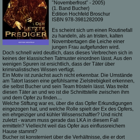
"Novemberfrost" - 2005)
(1. Band Bucher)
Edition Hochfeld Broschur
ISBN 978-3981282009
Es scheint sich um einen Routinefall
zu handeln, als an tristen, kalten
Novembertagen die Leiche einer
jungen Frau aufgefunden wird.
Doch schnell wird deutlich, dass dieses Verbrechen sich in
keines der klassischen Tatmuster einordnen lässt. Aus den
wenigen Spuren ist ersichtlich, dass der Täter über
kriminalistisches Wissen verfügt.
Ein Motiv ist zunächst auch nicht erkennbar. Die Umstände
am Tatort lassen eine gefühlsarme Zielstrebigkeit erkennen,
die selbst Bucher und sein Team frösteln lässt. Was treibt
diesen Täter an und wo ist die Schnittstelle zwischen ihm
und dem Opfer zu finden....
Welche Stiftung war es, über die das Opfer Erkundigungen
eingezogen hat, und welche Rolle spielt der Ex des Opfers,
ein ehrgeiziger und kühler Wissenschaftler? Und nicht
zuletzt - warum muss gerade das LKA in diesem Fall
ermitteln? Vielleicht weil das Opfer aus einflussreichem
Hause stammt?
Bucher ist konsterniert über die Verhältnisse, die er dort