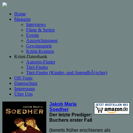
Home
Magazin
Interviews
Filme & Serien
Events
Auszeichnungen
Gewinnspiele
Krimi-Kosmos
Krimi-Datenbank
Autoren-Finder
Titel-Finder
Titel-Finder (Kinder- und JugendbÃ¼cher)
Off-Topic
Datenschutz
Impressum
Über Uns
Jakob Maria
Soedher
Der letzte Prediger:
Buchers erster Fall
(bereits früher erschienen als