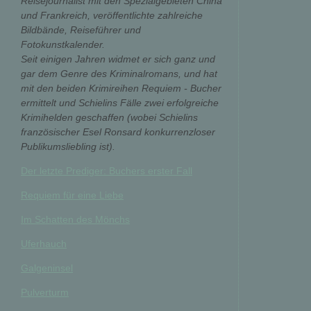
Reisejournalist mit den Spezialgebieten China
und Frankreich, veröffentlichte zahlreiche
Bildbände, Reiseführer und
Fotokunstkalender.
Seit einigen Jahren widmet er sich ganz und
gar dem Genre des Kriminalromans, und hat
mit den beiden Krimireihen Requiem - Bucher
ermittelt und Schielins Fälle zwei erfolgreiche
Krimihelden geschaffen (wobei Schielins
französischer Esel Ronsard konkurrenzloser
Publikumsliebling ist).
Der letzte Prediger: Buchers erster Fall
Requiem für eine Liebe
Im Schatten des Mönchs
Uferhauch
Galgeninsel
Pulverturm