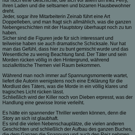
nur noch eine Geschichte, die sich vor allem um Inez Ferry,
ihren Laden und die seltsamen und bizarren Hausbewohner
dreht.
Jeder, sogar ihre Mitarbeiterin Zeinab führt eine Art
Doppelleben, und man fragt sich allmählich, was die ganzen
Nebengeschichten mit der Hauptstory überhaupt noch zu tun
haben.
Sicher sind die Figuren jede für sich interessant und
teilweise haben sie auch dramatische Schicksale. Nur hat
man das Gefühl, dass hier zu bunt gemischt wurde und das
Wesentliche zu wenig Beachtung fand. Der Täter und sein
Morden rücken völlig in den Hintergrund, während
sozialkritische Themen viel Raum bekommen.
Während man noch immer auf Spannungsmomente wartet,
liefert die Autorin wenigstens noch eine Erklärung für die
Mordlust des Täters, was die Morde in ein völlig klares und
tragisches Licht rücken lässt.
Schließlich wird der Killer noch von Dieben erpresst, was der
Handlung eine gewisse Ironie verleiht.
Es hätte ein spannender Thriller werden können, denn die
Story an sich ist glaubhaft.
Es sind die vielen Nebenschauplätze, die vielen anderen
Geschichten und schließlich der Aufbau des ganzen Buches,
die dem Ganzen die Spannung und auch den Reiz nehmen.