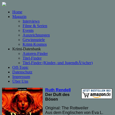
Home
Magazin
Interviews
Filme & Serien
Events
Auszeichnungen
Gewinnspiele
Krimi-Kosmos
Krimi-Datenbank
Autoren-Finder
Titel-Finder
Titel-Finder (Kinder- und JugendbÃ¼cher)
Off-Topic
Datenschutz
Impressum
Über Uns
Ruth Rendell
Der Duft des
Bösen
Original: The Rottweiler
Aus dem Englischen von Eva L.