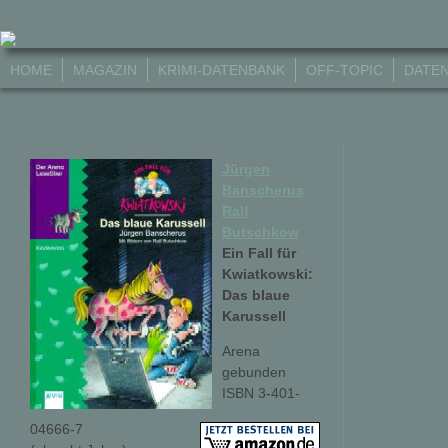
HOME
MAGAZIN
KRIMI-DATENBANK
OFF-TOPIC
DATE
Jürgen
Banscherus
Ralf
Butschkow
Ein Fall für
Kwiatkowski:
Das blaue
Karussell
Arena
gebunden
ISBN 3-401-
04666-7