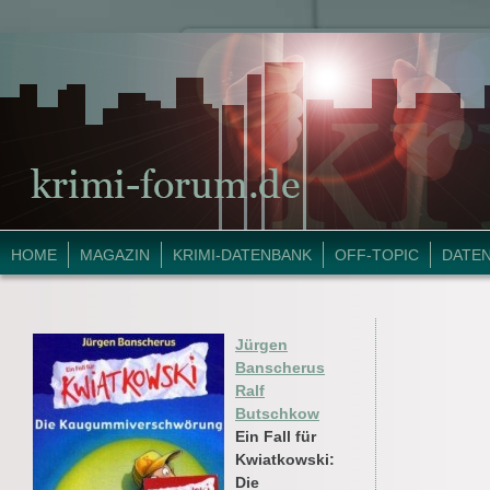
HOME
MAGAZIN
KRIMI-DATENBANK
OFF-TOPIC
DATE
Jürgen
Banscherus
Ralf
Butschkow
Ein Fall für
Kwiatkowski:
Die