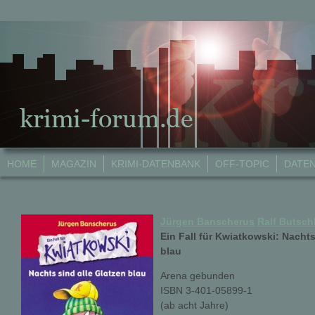
HOME
MAGAZIN
KRIMI-DATENBANK
OFF-TOPIC
DATE
Jürgen Banscherus
Ralf Butsc
Ein Fall für Kwiatkowski: Nachts
blau
Arena gebunden
ISBN 3-401-05899-1
(ab acht Jahre)